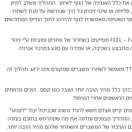
 את כלל האנרגיה של הגוף לאיזון. התהליך משלב דמיון
סליחה או שינוי זיכרון כל דרך שנדרשת על מנת לשחרר
וף השטיפה מאפשרת לגוף להירגע לתוך החיים המחודשים
תהליכי ה-FEEL – Fast Emotional Elaboration and Liberation מסייעים בשחרור של פחדים ופוביות ע"י זיהוי
 מתבצע בשכיבה, או עמידה עם מגע במרכזי אנרגיה
תהליכיTTRT – Trans Temporal Regression Technique מאפשר לשחרר משברים שמקורם אינו ידוע. תהליך זה
דרך כלל מהיר הרבה יותר ועובד כמו קסם. הורים מדווחים
ם הראשונים אחרי הטיפול.
מים קיים אצלם חשש להגיד משהו שכביכול יכול "לפגוע"
ת התהליך מבפנים ומלווה את מה שמתרחש בתוכם בצורה
 גם העיבוד של המשברים והשחרור שלהם מהיר הרבה יותר.